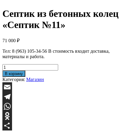
Септик из бетонных колец
«Септик №11»
71 000
₽
Тел: 8 (963) 105-34-56 В стоимость входит доставка,
материалы и работа.
Количество
товара
В корзину
Септик
Категория:
Магазин
из
бетонных
колец
Email
"Септик
№11"
Telegram
WhatsApp
Odnoklassniki