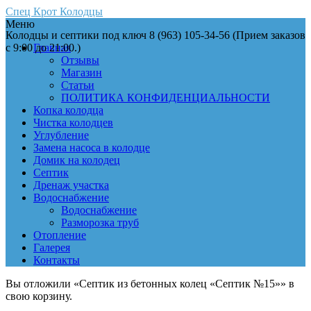
Спец Крот Колодцы
Меню
Колодцы и септики под ключ 8 (963) 105-34-56 (Прием заказов
с 9:00 до 21:00.)
Главная
Отзывы
Магазин
Статьи
ПОЛИТИКА КОНФИДЕНЦИАЛЬНОСТИ
Копка колодца
Чистка колодцев
Углубление
Замена насоса в колодце
Домик на колодец
Септик
Дренаж участка
Водоснабжение
Водоснабжение
Разморозка труб
Отопление
Галерея
Контакты
Вы отложили «Септик из бетонных колец «Септик №15»» в
свою корзину.