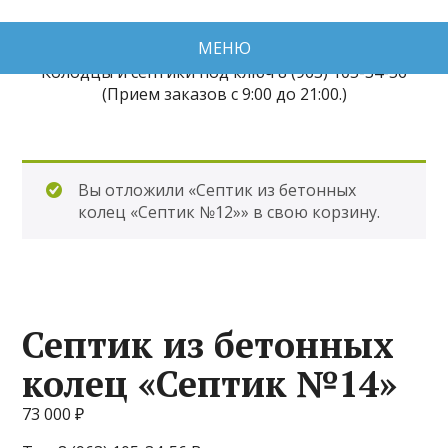
Спец Крот Колодцы
МЕНЮ
Колодцы и септики под ключ 8 (963) 105-34-56
(Прием заказов с 9:00 до 21:00.)
Вы отложили «Септик из бетонных
колец «Септик №12»» в свою корзину.
Септик из бетонных
колец «Септик №14»
73 000
₽