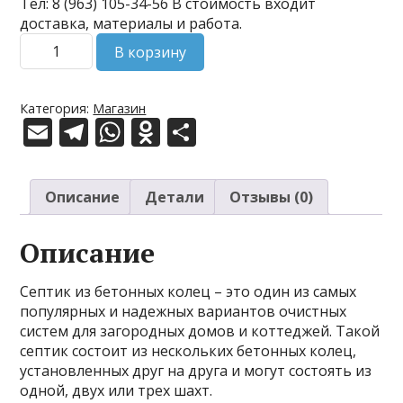
Тел: 8 (963) 105-34-56 В стоимость входит
доставка, материалы и работа.
Количество
В корзину
товара
Септик
из
Категория:
Магазин
бетонных
E
T
W
O
О
колец
m
el
h
d
т
"Септик
ai
e
at
n
п
№14"
Описание
Детали
Отзывы (0)
l
gr
s
o
р
a
A
kl
а
Описание
m
p
as
в
Септик из бетонных колец – это один из самых
p
s
и
популярных и надежных вариантов очистных
ni
т
систем для загородных домов и коттеджей. Такой
септик состоит из нескольких бетонных колец,
ki
ь
установленных друг на друга и могут состоять из
одной, двух или трех шахт.