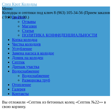
Спец Крот Колодцы
Меню
Колодцы и септики под ключ 8 (963) 105-34-56 (Прием заказов
с 9:00 до 21:00.)
Главная
Отзывы
Магазин
Статьи
ПОЛИТИКА КОНФИДЕНЦИАЛЬНОСТИ
Копка колодца
Чистка колодцев
Углубление
Замена насоса в колодце
Домик на колодец
Септик
Дренаж участка
Водоснабжение
Водоснабжение
Разморозка труб
Отопление
Галерея
Контакты
Вы отложили «Септик из бетонных колец «Септик №22»» в
свою корзину.