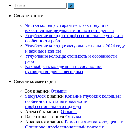
Свежие записи
Чистка колодца с гарантией: как получить
качественный результат и не потерять деньги
Углубление колодца: профессиональные услуги и
особенности работ
Углубление колодца: актуальные цены в 2024 году
и важные нюансы
Углубление колодца: стоимость и особенности
работ
Как выбрать колодезный насос: полное
руководство для вашего дома
Свежие комментарии
Зоя
к записи
Отзывы
StudyDocx
к записи
Копание глубоких колодцев:
особенности, этапы и важность
профессионального подхода
Алексей
к записи
Отзывы
Валентина
к записи
Отзывы
Анастасия
к записи
Ремонт и чистка колодцев в г.
Одинцово: профессиональный подход к