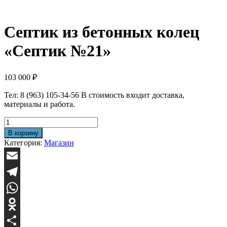
Септик из бетонных колец
«Септик №21»
103 000
₽
Тел: 8 (963) 105-34-56 В стоимость входит доставка,
материалы и работа.
Количество
товара
В корзину
Септик
Категория:
Магазин
из
бетонных
колец
Email
"Септик
№21"
Telegram
WhatsApp
Odnoklassniki