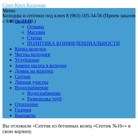
Спец Крот Колодцы
Меню
Колодцы и септики под ключ 8 (963) 105-34-56 (Прием заказов
с 9:00 до 21:00.)
Главная
Отзывы
Магазин
Статьи
ПОЛИТИКА КОНФИДЕНЦИАЛЬНОСТИ
Копка колодца
Чистка колодцев
Углубление
Замена насоса в колодце
Домик на колодец
Септик
Дренаж участка
Водоснабжение
Водоснабжение
Разморозка труб
Отопление
Галерея
Контакты
Вы отложили «Септик из бетонных колец «Септик №16»» в
свою корзину.