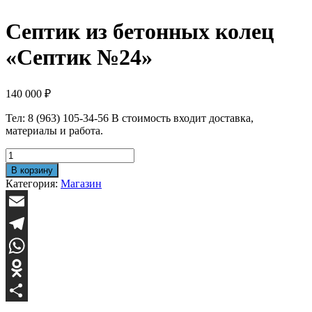
Септик из бетонных колец
«Септик №24»
140 000
₽
Тел: 8 (963) 105-34-56 В стоимость входит доставка,
материалы и работа.
Количество
товара
В корзину
Септик
Категория:
Магазин
из
бетонных
колец
Email
"Септик
№24"
Telegram
WhatsApp
Odnoklassniki