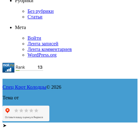
Рубрики
Без рубрики
Статьи
Мета
Войти
Лента записей
Лента комментариев
WordPress.org
Спец Крот Колодцы
© 2026
Тема от
➤