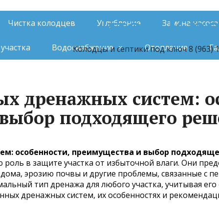
Спец Кр
Чистка колодцев
Углубление
Замена насоса
участка
Водоснабжение
Отопление
Га
Колодцы и септики под ключ 8 (963) 10
х дренажных систем: о
 выбор подходящего ре
м: особенности, преимущества и выбор подходящег
роль в защите участка от избыточной влаги. Они пр
дома, эрозию почвы и другие проблемы, связанные с 
льный тип дренажа для любого участка, учитывая его 
нных дренажных систем, их особенностях и рекомендац