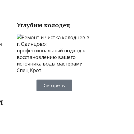
Углубим колодец
Смотреть
м