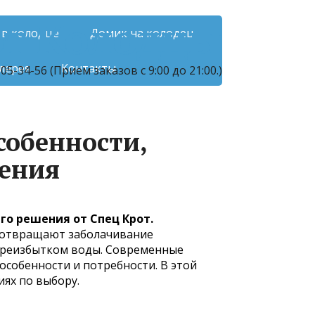
от Колодцы
 в колодце
Домик на колодец
лерея
Контакты
5-34-56 (Прием заказов с 9:00 до 21:00.)
собенности,
шения
о решения от Спец Крот.
едотвращают заболачивание
переизбытком воды. Современные
особенности и потребности. В этой
иях по выбору.