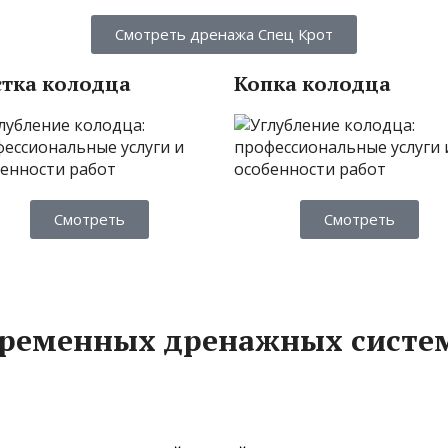
Смотреть дренажа Спец Крот
тка колодца
Копка колодца
Смотреть
Смотреть
временных дренажных систе