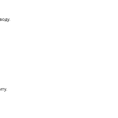
воду.
иту.