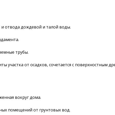
 и отвода дождевой и талой воды.
ндамента.
земные трубы.
ты участка от осадков, сочетается с поверхностным др
женная вокруг дома.
ных помещений от грунтовых вод.