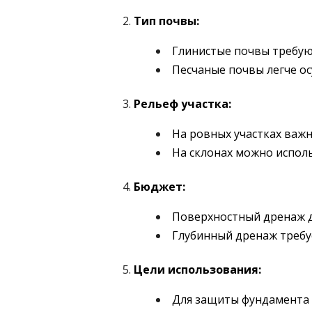
Тип почвы:
Глинистые почвы требуют
Песчаные почвы легче ос
Рельеф участка:
На ровных участках важ
На склонах можно испол
Бюджет:
Поверхностный дренаж д
Глубинный дренаж требу
Цели использования:
Для защиты фундамента 